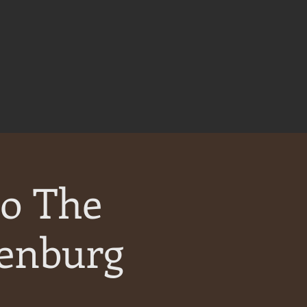
Do The
denburg